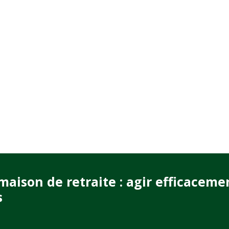
ison de retraite : agir efficaceme
s