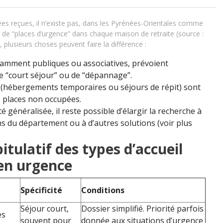
ées reçues, il n’existe pas, dans les Pyrénées-Orientales comme
el de “places d’urgence” dans chaque maison de retraite (source :
 plusieurs choses peuvent faire la différence :
tamment publiques ou associatives, prévoient
de “court séjour” ou de “dépannage”.
(hébergements temporaires ou séjours de répit) sont
es places non occupées.
é généralisée, il reste possible d’élargir la recherche à
ns du département ou à d’autres solutions (voir plus
itulatif des types d’accueil
en urgence
Spécificité
Conditions
Séjour court,
Dossier simplifié. Priorité parfois
es
souvent pour
donnée aux situations d’urgence