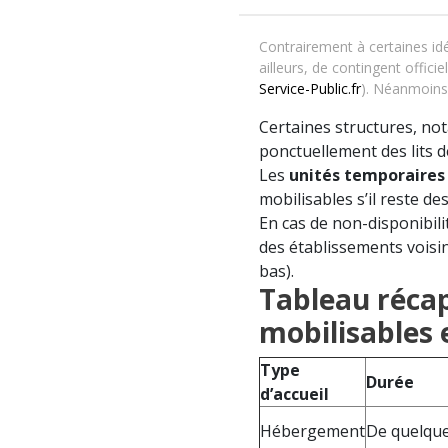
Contrairement à certaines id
ailleurs, de contingent offici
Service-Public.fr
). Néanmoins,
Certaines structures, no
ponctuellement des lits 
Les
unités temporaires
mobilisables s’il reste d
En cas de non-disponibilit
des établissements voisi
bas).
Tableau récap
mobilisables 
Type
Durée
d’accueil
Hébergement
De quelqu