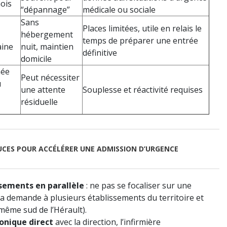
mois
“dépannage”
médicale ou sociale
Sans
Places limitées, utile en relais le
hébergement
temps de préparer une entrée
aine
nuit, maintien
définitive
domicile
née
Peut nécessiter
u
une attente
Souplesse et réactivité requises
résiduelle
UCES POUR ACCÉLÉRER UNE ADMISSION D’URGENCE
ssements en parallèle
: ne pas se focaliser sur une
la demande à plusieurs établissements du territoire et
même sud de l’Hérault).
onique direct
avec la direction, l’infirmière