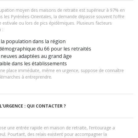
cupation moyen des maisons de retraite est supérieur à 97% en
ns les Pyrénées-Orientales, la demande dépasse souvent l’offre
e estivale ou lors de pics épidémiques. Plusieurs facteurs
 :
 la population dans la région
t démographique du 66 pour les retraités
s neuves adaptées au grand âge
aible dans les établissements
r une place immédiate, même en urgence, suppose de connaître
s démarches à entreprendre.
 L’URGENCE : QUI CONTACTER ?
ose une entrée rapide en maison de retraite, l’entourage a
eul. Pourtant, des relais existent pour accompagner la