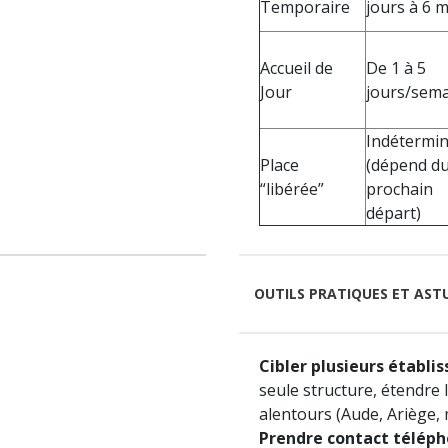
Temporaire
jours à 6 
Accueil de
De 1 à 5
Jour
jours/sem
Indétermi
Place
(dépend d
“libérée”
prochain
départ)
OUTILS PRATIQUES ET AST
Cibler plusieurs établi
seule structure, étendre 
alentours (Aude, Ariège, 
Prendre contact téléph