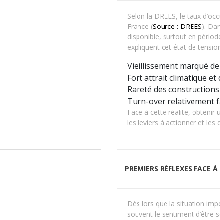
Selon la DREES, le taux d’oc
France (
Source : DREES
). Da
disponible, surtout en périod
expliquent cet état de tension
Vieillissement marqué de
Fort attrait climatique e
Rareté des construction
Turn-over relativement f
Face à cette réalité, obteni
les leviers à actionner et le
PREMIERS RÉFLEXES FACE À
Dès lors que la situation imp
souvent le sentiment d’être s