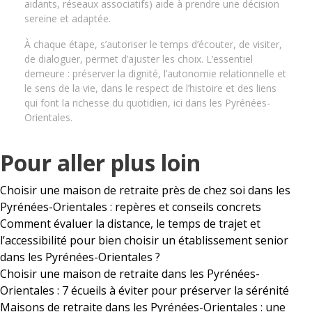
aidants, réseaux associatifs) aide à prendre une décision
sereine et adaptée.
À chaque étape, s’autoriser le temps d’écouter, de visiter,
de dialoguer, permet d’ajuster les choix. L’essentiel
demeure : préserver la dignité, l’autonomie relationnelle et
le sens de la vie, dans le respect de l’histoire et des liens
qui font la richesse du quotidien, ici dans les Pyrénées-
Orientales.
Pour aller plus loin
Choisir une maison de retraite près de chez soi dans les
Pyrénées-Orientales : repères et conseils concrets
Comment évaluer la distance, le temps de trajet et
l’accessibilité pour bien choisir un établissement senior
dans les Pyrénées-Orientales ?
Choisir une maison de retraite dans les Pyrénées-
Orientales : 7 écueils à éviter pour préserver la sérénité
Maisons de retraite dans les Pyrénées-Orientales : une