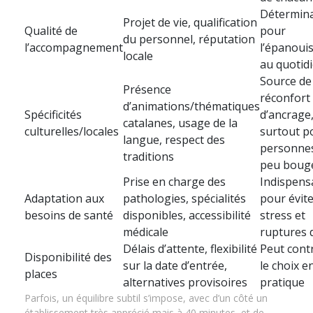
Détermin
Projet de vie, qualification
Qualité de
pour
du personnel, réputation
l’accompagnement
l’épanoui
locale
au quotid
Source de
Présence
réconfort 
d’animations/thématiques
Spécificités
d’ancrage
catalanes, usage de la
culturelles/locales
surtout p
langue, respect des
personne
traditions
peu boug
Prise en charge des
Indispens
Adaptation aux
pathologies, spécialités
pour évit
besoins de santé
disponibles, accessibilité
stress et
médicale
ruptures 
Délais d’attente, flexibilité
Peut cont
Disponibilité des
sur la date d’entrée,
le choix e
places
alternatives provisoires
pratique
Parfois, un équilibre subtil s’impose, avec d’un côté un
établissement très apprécié mais à 40 minutes, et de